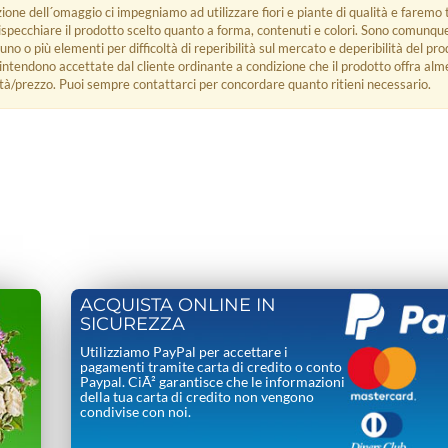
zione dell´omaggio ci impegniamo ad utilizzare fiori e piante di qualità e faremo t
rispecchiare il prodotto scelto quanto a forma, contenuti e colori. Sono comunq
 uno o più elementi per difficoltà di reperibilità sul mercato e deperibilità del pro
i intendono accettate dal cliente ordinante a condizione che il prodotto offra alm
tà/prezzo. Puoi sempre contattarci per concordare quanto ritieni necessario.
ACQUISTA ONLINE IN
SICUREZZA
Utilizziamo PayPal per accettare i
pagamenti tramite carta di credito o conto
Paypal. CiÃ² garantisce che le informazioni
della tua carta di credito non vengono
condivise con noi.