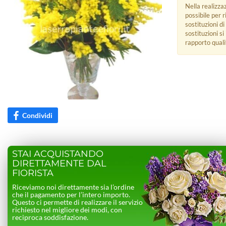
Nella realizza
possibile per 
sostituzioni di
sostituzioni s
rapporto quali
Condividi
STAI ACQUISTANDO
DIRETTAMENTE DAL
FIORISTA
Riceviamo noi direttamente sia l’ordine
che il pagamento per l’intero importo.
Questo ci permette di realizzare il servizio
richiesto nel migliore dei modi, con
reciproca soddisfazione.