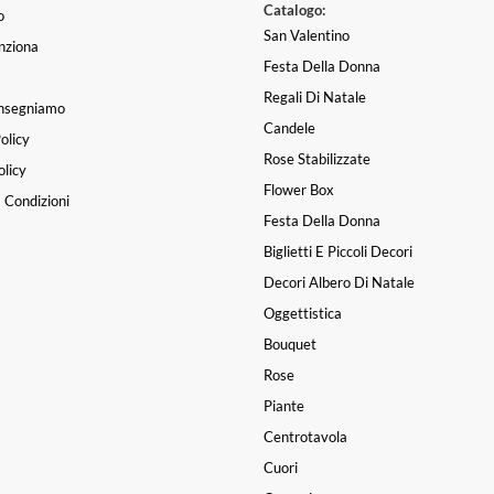
Catalogo:
o
San Valentino
nziona
Festa Della Donna
Regali Di Natale
nsegniamo
Candele
olicy
Rose Stabilizzate
licy
Flower Box
 Condizioni
Festa Della Donna
Biglietti E Piccoli Decori
Decori Albero Di Natale
Oggettistica
Bouquet
Rose
Piante
Centrotavola
Cuori