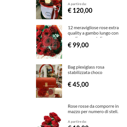
A partire da:
€ 120,00
12 meravigliose rose extra
quality a gambo lungo con
verdi ornamentali e
raffinata confezione.
€ 99,00
Bag plexiglass rosa
stabilizzata choco
€ 45,00
Rose rosse da comporre in
mazzo per numero di steli.
A partire da: