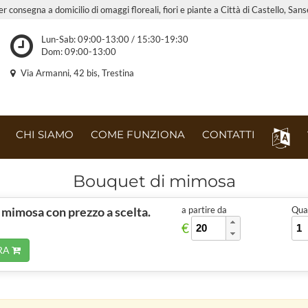
r consegna a domicilio di omaggi floreali, fiori e piante a Città di Castello, Sans
Lun-Sab: 09:00-13:00 / 15:30-19:30
Dom: 09:00-13:00
Via Armanni, 42 bis, Trestina
CHI SIAMO
COME FUNZIONA
CONTATTI
Bouquet di mimosa
 mimosa con prezzo a scelta.
a partire da
Quan
€
RA