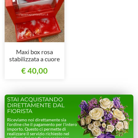
Maxi box rosa
stabilizzata a cuore
con cioccolatino
€ 40,00
STAI ACQUISTANDO
DIRETTAMENTE DAL
FIORISTA
Riceviamo noi direttamente sia
l’ordine che il pagamento per l’intero
importo. Questo ci permette di
realizzare il servizio richiesto nel