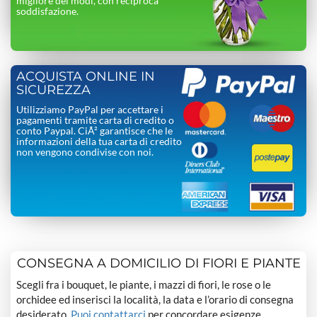
migliore dei modi, con reciproca
soddisfazione.
ACQUISTA ONLINE IN
SICUREZZA
Utilizziamo PayPal per accettare i
pagamenti tramite carta di credito o
conto Paypal. CiÃ² garantisce che le
informazioni della tua carta di credito
non vengono condivise con noi.
CONSEGNA A DOMICILIO DI FIORI E PIANTE
Scegli fra i bouquet, le piante, i mazzi di fiori, le rose o le
orchidee ed inserisci la località, la data e l’orario di consegna
desiderato.
Puoi contattarci
per concordare esigenze