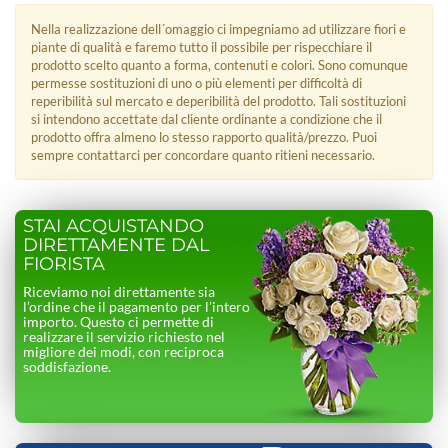
Nella realizzazione dell´omaggio ci impegniamo ad utilizzare fiori e
piante di qualità e faremo tutto il possibile per rispecchiare il
prodotto scelto quanto a forma, contenuti e colori. Sono comunque
permesse sostituzioni di uno o più elementi per difficoltà di
reperibilità sul mercato e deperibilità del prodotto. Tali sostituzioni
si intendono accettate dal cliente ordinante a condizione che il
prodotto offra almeno lo stesso rapporto qualità/prezzo. Puoi
sempre contattarci per concordare quanto ritieni necessario.
STAI ACQUISTANDO
DIRETTAMENTE DAL
FIORISTA
Riceviamo noi direttamente sia
l’ordine che il pagamento per l’intero
importo. Questo ci permette di
realizzare il servizio richiesto nel
migliore dei modi, con reciproca
soddisfazione.