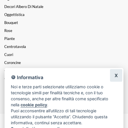
Decori Albero Di Natale
Oggettistica
Bouquet
Rose
Piante
Centrotavola
Cuori
Coroncine
Composizioni
X
🍪 Informativa
Cesti
Noi e terze parti selezionate utilizziamo cookie o
Mazzi
tecnologie simili per finalità tecniche e, con il tuo
Funebre
consenso, anche per altre finalità come specificato
nella
cookie policy
.
Puoi acconsentire all’utilizzo di tali tecnologie
utilizzando il pulsante “Accetta”. Chiudendo questa
informativa, continui senza accettare.
Made with
by
Infoser.it
-
Realizzazione Siti ecommerce per Fioristi
- ©