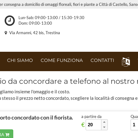
r consegna a domicilio di omaggi floreali, fiori e piante a Città di Castello, Sans
Lun-Sab: 09:00-13:00 / 15:30-19:30
Dom: 09:00-13:00
Via Armanni, 42 bis, Trestina
CHI SIAMO
COME FUNZIONA
CONTATTI
 da concordare a telefono al nostr
gliamo insieme l'omaggio e il costo.
u stesso il prezzo netto concordato, scegliere la località di consegna 
porto concordato con il fiorista.
a partire da
Quan
€
RA