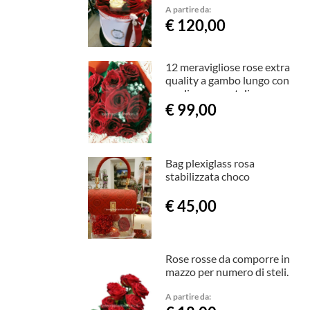
A partire da:
€ 120,00
12 meravigliose rose extra
quality a gambo lungo con
verdi ornamentali e
raffinata confezione.
€ 99,00
Bag plexiglass rosa
stabilizzata choco
€ 45,00
Rose rosse da comporre in
mazzo per numero di steli.
A partire da: