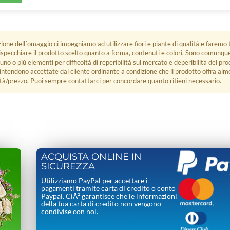
zione dell´omaggio ci impegniamo ad utilizzare fiori e piante di qualità e faremo t
rispecchiare il prodotto scelto quanto a forma, contenuti e colori. Sono comunq
 uno o più elementi per difficoltà di reperibilità sul mercato e deperibilità del pro
i intendono accettate dal cliente ordinante a condizione che il prodotto offra alm
tà/prezzo. Puoi sempre contattarci per concordare quanto ritieni necessario.
ACQUISTA ONLINE IN
SICUREZZA
Utilizziamo PayPal per accettare i
pagamenti tramite carta di credito o conto
Paypal. CiÃ² garantisce che le informazioni
della tua carta di credito non vengono
condivise con noi.