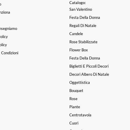
Catalogo:
o
San Valentino
nziona
Festa Della Donna
Regali Di Natale
nsegniamo
Candele
olicy
Rose Stabilizzate
licy
Flower Box
 Condizioni
Festa Della Donna
Biglietti E Piccoli Decori
Decori Albero Di Natale
Oggettistica
Bouquet
Rose
Piante
Centrotavola
Cuori